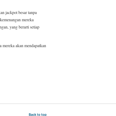
n jackpot besar tanpa
ri kemenangan mereka
an, yang berarti setiap
wa mereka akan mendapatkan
Back to top