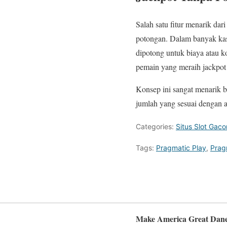
Salah satu fitur menarik dar
potongan. Dalam banyak kas
dipotong untuk biaya atau k
pemain yang meraih jackpo
Konsep ini sangat menarik 
jumlah yang sesuai dengan 
Categories:
Situs Slot Gaco
Tags:
Pragmatic Play
,
Prag
Make America Great Dane