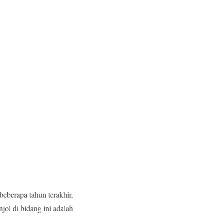
eberapa tahun terakhir,
ol di bidang ini adalah