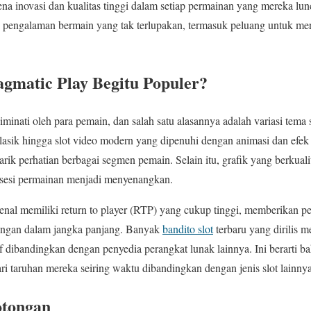
na inovasi dan kualitas tinggi dalam setiap permainan yang mereka lunc
pengalaman bermain yang tak terlupakan, termasuk peluang untuk mera
gmatic Play Begitu Populer?
diminati oleh para pemain, dan salah satu alasannya adalah variasi tem
klasik hingga slot video modern yang dipenuhi dengan animasi dan efek
rik perhatian berbagai segmen pemain. Selain itu, grafik yang berkual
sesi permainan menjadi menyenangkan.
kenal memiliki return to player (RTP) yang cukup tinggi, memberikan pe
ungan dalam jangka panjang. Banyak
bandito slot
terbaru yang dirilis 
 dibandingkan dengan penyedia perangkat lunak lainnya. Ini berarti 
i taruhan mereka seiring waktu dibandingkan dengan jenis slot lainnya
otongan