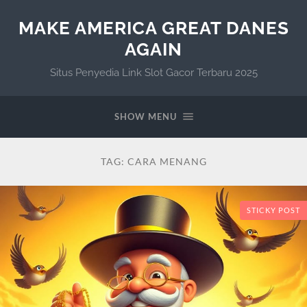
MAKE AMERICA GREAT DANES
AGAIN
Situs Penyedia Link Slot Gacor Terbaru 2025
SHOW MENU
TAG:
CARA MENANG
STICKY POST