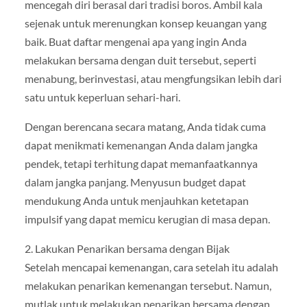
mencegah diri berasal dari tradisi boros. Ambil kala
sejenak untuk merenungkan konsep keuangan yang
baik. Buat daftar mengenai apa yang ingin Anda
melakukan bersama dengan duit tersebut, seperti
menabung, berinvestasi, atau mengfungsikan lebih dari
satu untuk keperluan sehari-hari.
Dengan berencana secara matang, Anda tidak cuma
dapat menikmati kemenangan Anda dalam jangka
pendek, tetapi terhitung dapat memanfaatkannya
dalam jangka panjang. Menyusun budget dapat
mendukung Anda untuk menjauhkan ketetapan
impulsif yang dapat memicu kerugian di masa depan.
2. Lakukan Penarikan bersama dengan Bijak
Setelah mencapai kemenangan, cara setelah itu adalah
melakukan penarikan kemenangan tersebut. Namun,
mutlak untuk melakukan penarikan bersama dengan