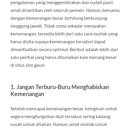
pengalaman yang menggembirakan dan sudah pasti
amat dinantikan oleh seluruh pemain. Namun, bersama
dengan kemenangan besar terhitung berkunjung
tanggung jawab. Tidak cuma sekadar merayakan
kemenangan, tersedia lebih dari satu cara mutlak yang
harus disita supaya kemenangan tersebut dapat
dimanfaatkan secara optimal. Berikut adalah lebih dari
satu perihal yang harus ditunaikan kala menang besar
di situs slot gacor.
1. Jangan Terburu-Buru Menghabiskan
Kemenangan
Setelah mencapai kemenangan besar, keinginan untuk
segera mengfungsikan duit tersebut sering kadang
susah untuk ditahan. Namun, amat mutlak untuk