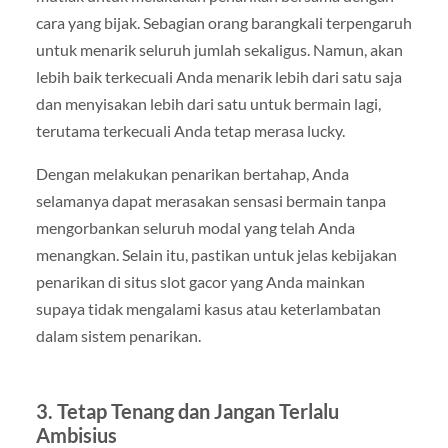
cara yang bijak. Sebagian orang barangkali terpengaruh
untuk menarik seluruh jumlah sekaligus. Namun, akan
lebih baik terkecuali Anda menarik lebih dari satu saja
dan menyisakan lebih dari satu untuk bermain lagi,
terutama terkecuali Anda tetap merasa lucky.
Dengan melakukan penarikan bertahap, Anda
selamanya dapat merasakan sensasi bermain tanpa
mengorbankan seluruh modal yang telah Anda
menangkan. Selain itu, pastikan untuk jelas kebijakan
penarikan di situs slot gacor yang Anda mainkan
supaya tidak mengalami kasus atau keterlambatan
dalam sistem penarikan.
3. Tetap Tenang dan Jangan Terlalu
Ambisius