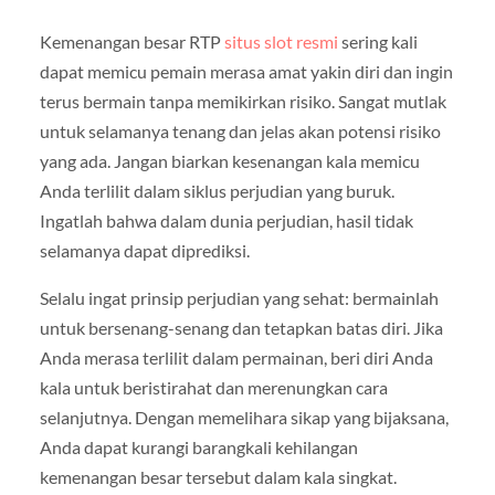
Kemenangan besar RTP
situs slot resmi
sering kali
dapat memicu pemain merasa amat yakin diri dan ingin
terus bermain tanpa memikirkan risiko. Sangat mutlak
untuk selamanya tenang dan jelas akan potensi risiko
yang ada. Jangan biarkan kesenangan kala memicu
Anda terlilit dalam siklus perjudian yang buruk.
Ingatlah bahwa dalam dunia perjudian, hasil tidak
selamanya dapat diprediksi.
Selalu ingat prinsip perjudian yang sehat: bermainlah
untuk bersenang-senang dan tetapkan batas diri. Jika
Anda merasa terlilit dalam permainan, beri diri Anda
kala untuk beristirahat dan merenungkan cara
selanjutnya. Dengan memelihara sikap yang bijaksana,
Anda dapat kurangi barangkali kehilangan
kemenangan besar tersebut dalam kala singkat.